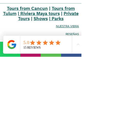
Tours from
Cancun
|
Tours from
Tulum
| Riviera Maya tours
|
Private
Tours
|
Shows
|
Parks
NUESTRA VIBRA
RESEÑAS
PREGUNTAS FRECUENTES
POLÍTICA DE RESERVAS
WhatsApp
E-mail
Phone
Facebook
POLÍTICA DE CANCELACIÓN
POLÍTICA DE PRIVACIDAD
TÉRMINOS Y CONDICIONES
© DISCOVER MAYA,
2023-2026
All rights reserved
Contact: Solidaridad-77725
Do Not Sell My Personal
Information