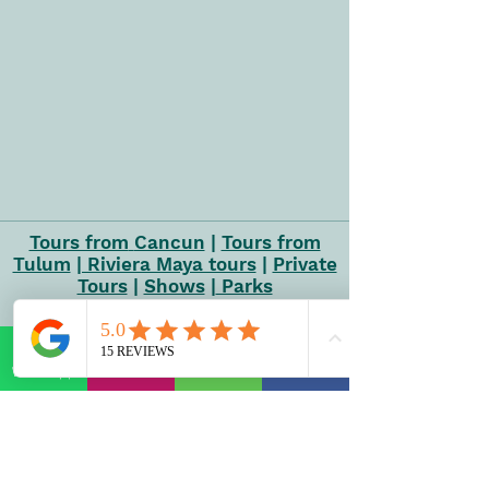
Tours from
Cancun
|
Tours from
Tulum
| Riviera Maya tours
|
Private
Tours
|
Shows
|
Parks
NUESTRA VIBRA
RESEÑAS
WhatsApp
E-mail
Phone
Facebook
PREGUNTAS FRECUENTES
POLÍTICA DE RESERVAS
POLÍTICA DE CANCELACIÓN
POLÍTICA DE PRIVACIDAD