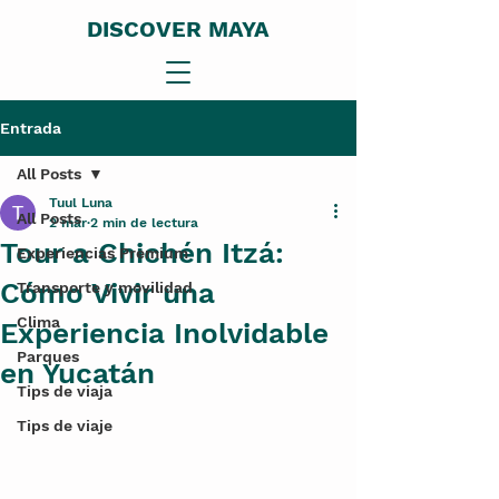
DISCOVER MAYA
Entrada
All Posts
Tuul Luna
All Posts
2 mar
2 min de lectura
Tour a Chichén Itzá:
Experiencias Premium
Cómo Vivir una
Transporte y movilidad
Clima
Experiencia Inolvidable
Parques
en Yucatán
Tips de viaja
Tips de viaje