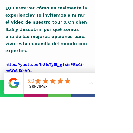
¿Quieres ver cómo es realmente la 
experiencia? Te invitamos a mirar 
el video de nuestro tour a Chichén 
Itzá y descubrir por qué somos 
una de las mejores opciones para 
vivir esta maravilla del mundo con 
expertos.
https://youtu.be/l-8loTy5l_g?si=PEcCi-
mSQAJXcV0-
WhatsApp
E-mail
Phone
Facebook
Reserva ahora tu 
tour a Chichén 
Itzá 
con Discover Maya y asegura 